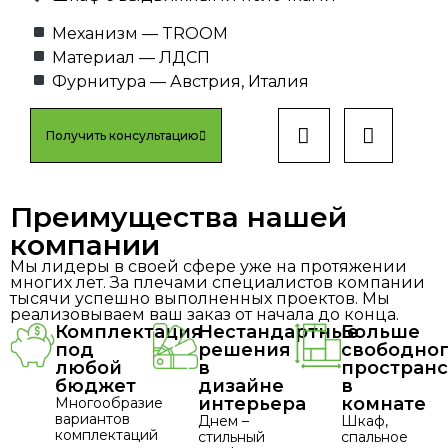
Механизм — TROOM
Материал — ЛДСП
Фурнитура — Австрия, Италия
Получить консультацию
Преимущества нашей
компании
Мы лидеры в своей сфере уже на протяжении
многих лет. За плечами специалистов компании
тысячи успешно выполненных проектов. Мы
реализовываем ваш заказ от начала до конца.
Комплектация
Нестандартные
Больше
под
решения
свободно
любой
в
пространс
бюджет
дизайне
в
интерьера
комнате
Многообразие
вариантов
Днем –
Шкаф,
комплектаций
стильный
спальное