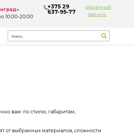
+375 29
обратный
нград» ​
637-95-77
звонок
 10:00-20:00​
но вам: по стилю, габаритам,
ят от выбранных материалов, сложности