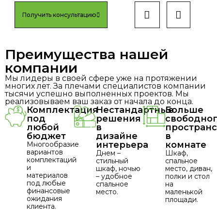
Получить консультацию
Преимущества нашей
компании
Мы лидеры в своей сфере уже на протяжении
многих лет. За плечами специалистов компании
тысячи успешно выполненных проектов. Мы
реализовываем ваш заказ от начала до конца.
Комплектация
Нестандартные
Больше
под
решения
свободно
любой
в
пространс
бюджет
дизайне
в
интерьера
комнате
Многообразие
вариантов
Днем –
Шкаф,
комплектаций
стильный
спальное
и
шкаф, ночью
место, диван,
материалов
– удобное
полки и стол
под любые
спальное
на
финансовые
место.
маленькой
ожидания
площади.
клиента.