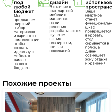
под
дизайн
использо
любой
пространс
В отличие от
стандартной
бюджет
Ваша
мебели в
квартира
Мы
магазинах,
станет
предлагаем
наши
функциональн
широкий
решения
шкаф
выбор
разрабатываются
превращается
материалов
с учетом
в кровать,
и вариантов
ваших
стол
комплектации,
планировки,
скрывается в
чтобы
стиля и
полке, а
создать
пожеланий.
диван
идеальную
совмещает
мебель в
зону отдыха
рамках
и хранения
вашего
бюджета.
Похожие проекты